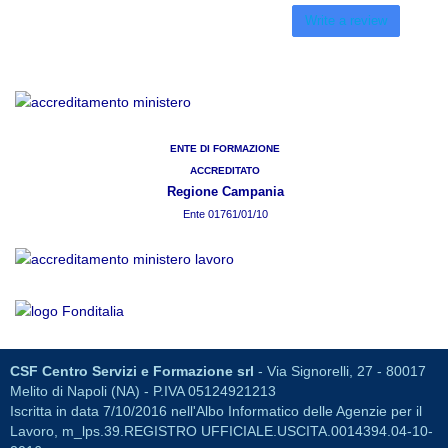
Write a review
ENTE DI FORMAZIONE
ACCREDITATO
Regione Campania
Ente 01761/01/10
CSF Centro Servizi e Formazione srl
- Via Signorelli, 27 - 80017
Melito di Napoli (NA) - P.IVA 05124921213
Iscritta in data 7/10/2016 nell'Albo Informatico delle Agenzie per il
Lavoro, m_lps.39.REGISTRO UFFICIALE.USCITA.0014394.04-10-