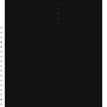
Outplacement
Formazione in azienda
Politiche attive per il lavoro
Carta dei servizi
Start-Up
Mediazione
La procedura di mediazione
I vantaggi della mediazione
Materie della mediazione
Corsi per mediatori
Diventa partner del CSF
Contattaci