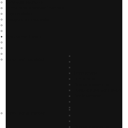
Corsi sulla sicurezza
Formazione aziendale finanziata
L'apprendistato
Recupero anni scolastici
Agenzia per il lavoro
Servizi per i candidati
Orientamento
Formazione
Ricerca e selezione
Politiche attive per il lavoro
Ricollocamento
Servizi per le imprese
Ricerca e selezione