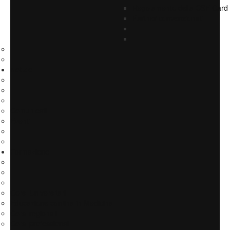
Regolamento della CSF Card
Partner convenzionati
Notizie
Comunicati
Eventi
Formazione
Corsi Universitari
Educazione contina in Medicina
Corsi regionali
Corsi professionali