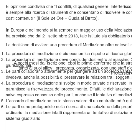
E’ opinione condivisa che “I conflitti, di qualsiasi genere, interferi
è sempre alla ricerca di strumenti che consentano di risolvere le con
costi contenuti “ (Il Sole 24 Ore – Guida al Diritto).
In Europa e nel mondo si fa sempre un maggior uso della Mediazione pe
ha previsto che dal 21 settembre 2013, tale Istituto sia obbligatorio 
La decisione di avviare una procedura di Mediazione offre notevoli e
La procedura di mediazione è più economica rispetto al ricorso giuri
La procedura di mediazione deve concludendosi entro al massimo 3 
A pochi mesi dall'iscrizione, ebbi le prime conferme che la str
giurisdizionali.
tanto ai suoi allievi, preparata, organizzata, con uno staff d
Le parti collaborano attivamente per giungere ad un accordo vantagg
Professioni
divideva, anche la possibilità di preservare le relazioni tra i soggetti 
La procedura di mediazione si svolge in modo privato e riservato, in 
garantisce la riservatezza del procedimento. Difatti, le dichiarazio
salvo espresso consenso delle parti, anche se il tentativo di mediazi
L'accordo di mediazione ha lo stesso valore di un contratto ed è quind
Le parti sono protagoniste nella ricerca di una soluzione della propr
ordinario. la mediazione infatti rappresenta un tentativo di soluzion
sistema giudiziario.